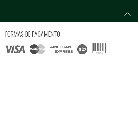
FORMAS DE PAGAMENTO
COMPRE COM SEGURANÇA
© Copyright 2021 Ferramentas Gerais Comércio e Importação de Ferramentas e
Máquinas LTDA - Todos direitos reservados.
Rua Voluntários da Pátria, 3223 CEP: 90230-901 - Porto Alegre - RS CNPJ:
92.664.028/0001-41
Preços e condições estão sujeitos à alteração sem aviso prévio e são válidos apenas
para compras pela internet, nesta data ou enquanto houver estoque na Loja Virtual.