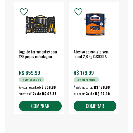
Jogo de ferramentas com
Adesivo de contato sem
Esm
128 peças embalagem
toluol 2,8 kg CASCOLA
4.
fechada - VONDER
EA
R$ 659,99
R$ 179,99
R$
À vista no boleto
À vista no boleto
À vista no cartão
R$ 659,99
À vista no cartão
R$ 179,99
À vi
ou em até
12x de R$ 62,37
ou em até
3x de R$ 62,40
ou 
COMPRAR
COMPRAR