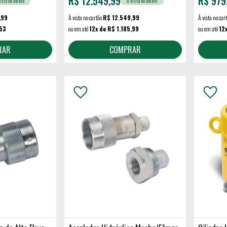
R$
12.549,99
R$
979
ista no boleto
À vista no boleto
,99
À vista no cartão
R$ 12.549,99
À vista no car
,53
ou em até
12x de R$ 1.185,99
ou em até
12
RAR
COMPRAR