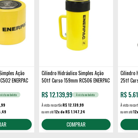
 Simples Ação
Cilindro Hidráulico Simples Ação
Cilindro 
RC502 ENERPAC
50tf Curso 159mm RC506 ENERPAC
25tf Cu
R$
12.139,99
R$
5.6
 vista no boleto
À vista no boleto
,99
À vista no cartão
R$ 12.139,99
À vista no car
5,49
ou em até
12x de R$ 1.147,24
ou em até
12
RAR
COMPRAR