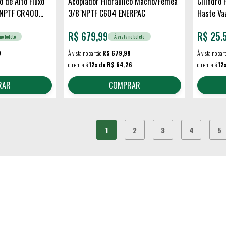
o de Alto Fluxo
Acoplador Hidráulico Macho/Fêmea
Cilindro 
"NPTF CR400
3/8"NPTF C604 ENERPAC
Haste Va
RCH606 
R$
679,99
R$
25.
no boleto
À vista no boleto
9
À vista no cartão
R$ 679,99
À vista no car
ou em até
12x de R$ 64,26
ou em até
12
RAR
COMPRAR
1
2
3
4
5