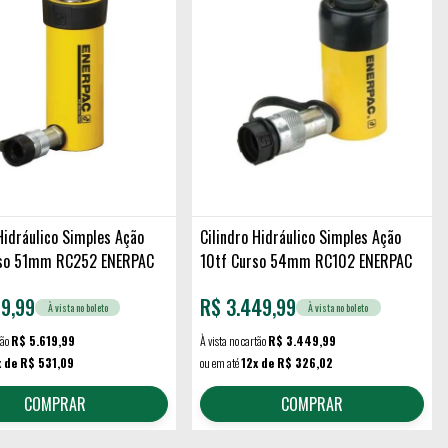
Hidráulico Simples Ação
Cilindro Hidráulico Simples Ação
rso 51mm RC252 ENERPAC
10tf Curso 54mm RC102 ENERPAC
19,99
R$
3.449,99
À vista no boleto
À vista no boleto
tão
R$ 5.619,99
À vista no cartão
R$ 3.449,99
x de R$ 531,09
ou em até
12x de R$ 326,02
COMPRAR
COMPRAR