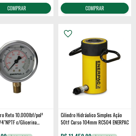
COMPRAR
COMPRAR
o Reto 10.000lbf/pol²
Cilindro Hidráulico Simples Ação
/4"NPTF c/Glicerina
50tf Curso 104mm RC504 ENERPAC
ENERPAC