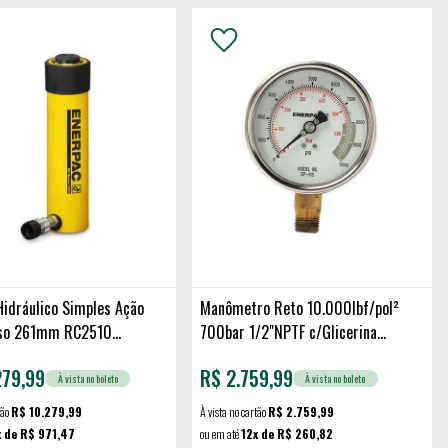
Hidráulico Simples Ação
Manômetro Reto 10.000lbf/pol²
rso 261mm RC2510
700bar 1/2"NPTF c/Glicerina
G4039L ENERPAC
279,99
R$
2.759,99
À vista no boleto
À vista no boleto
tão
R$ 10.279,99
À vista no cartão
R$ 2.759,99
x de R$ 971,47
ou em até
12x de R$ 260,82