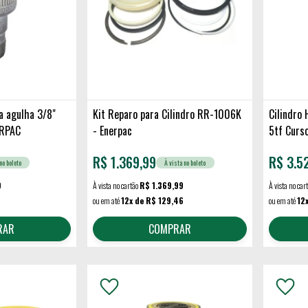
a agulha 3/8"
Kit Reparo para Cilindro RR-1006K
Cilindro 
ERPAC
- Enerpac
5tf Cur
R$
1.369,99
R$
3.5
no boleto
À vista no boleto
9
À vista no cartão
R$ 1.369,99
À vista no car
ou em até
12x de R$ 129,46
ou em até
12
RAR
COMPRAR