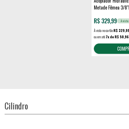
Acoplador Hidráulic
Metade Fêmea 3/8
ENERPAC
R$
329,99
À vista 
À vista no cartão
R$ 329,9
ou em até
7x de R$ 50,96
COMP
Cilindro