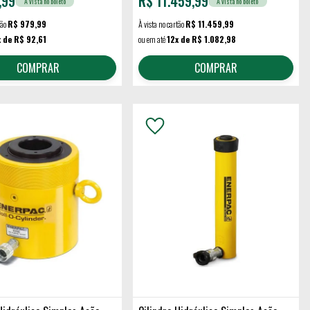
,99
R$
11.459,99
À vista no boleto
À vista no boleto
tão
R$ 979,99
À vista no cartão
R$ 11.459,99
x de R$ 92,61
ou em até
12x de R$ 1.082,98
COMPRAR
COMPRAR