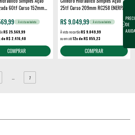
Hidráulico Simples Ação
Cilindro Hidráulico Simples Ação
zada 60tf Curso 152mm
25tf Curso 209mm RC258 ENERPAC
ENERPAC
PRECI
569,99
R$
9.049,99
À vista no boleto
À vista no boleto
DE
AJUD
tão
R$ 25.569,99
À vista no cartão
R$ 9.049,99
x de R$ 2.416,40
ou em até
12x de R$ 855,23
COMPRAR
COMPRAR
...
7