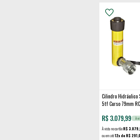
Cilindro Hidráulico
5tf Curso 79mm R
R$
3.079,99
À vi
À vista no cartão
R$ 3.079,
ou em até
12x de R$ 291,