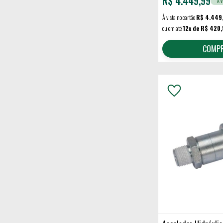
R$
4.449,99
À v
À vista no cartão
R$ 4.449
ou em até
12x de R$ 420
COMP