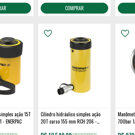
RAR
COMPRAR
 simples ação 15T
Cilindro hidráulico simples ação
Manômetr
1 - ENERPAC
20T curso 155 mm RCH 206 -
700bar 1
ENERPAC
G2535L 