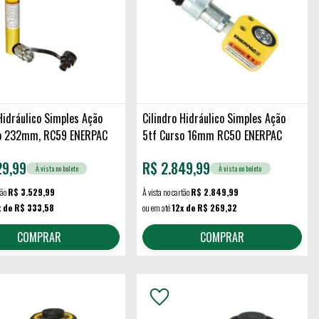
Hidráulico Simples Ação
Cilindro Hidráulico Simples Ação
so 232mm, RC59 ENERPAC
5tf Curso 16mm RC50 ENERPAC
29,99
R$
2.849,99
À vista no boleto
À vista no boleto
tão
R$ 3.529,99
À vista no cartão
R$ 2.849,99
x de R$ 333,58
ou em até
12x de R$ 269,32
COMPRAR
COMPRAR