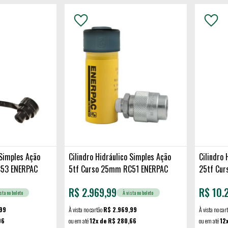
 Simples Ação
Cilindro Hidráulico Simples Ação
Cilindro 
C53 ENERPAC
5tf Curso 25mm RC51 ENERPAC
25tf Cu
ENERPAC
R$
2.969,99
R$
10.
sta no boleto
À vista no boleto
99
À vista no cartão
R$ 2.969,99
À vista no car
06
ou em até
12x de R$ 280,66
ou em até
12