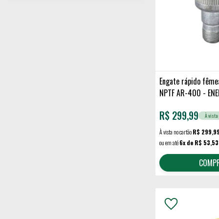
Engate rápido fême
NPTF AR-400 - EN
R$
299,99
À vista 
À vista no cartão
R$ 299,9
ou em até
6x de R$ 53,53
COMP