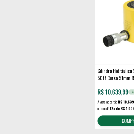
Cilindro Hidráulico
50tf Curso 51mm 
R$
10.639,99
À
À vista no cartão
R$ 10.639
ou em até
12x de R$ 1.00
COMP