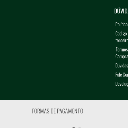
DÚVID
Polític
Código 
terceir
Termos
Compra
Dúvidas
Fale C
Devolu
FORMAS DE PAGAMENTO