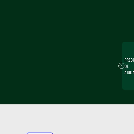
PRECI
DE
AJUD