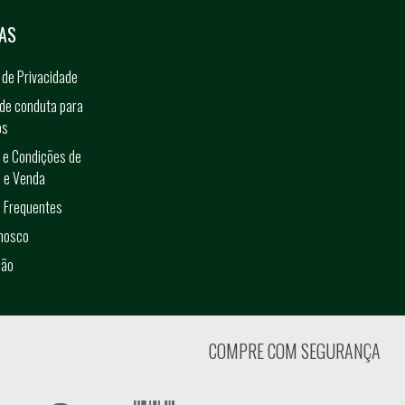
AS
a de Privacidade
de conduta para
os
 e Condições de
 e Venda
 Frequentes
onosco
ção
COMPRE COM SEGURANÇA