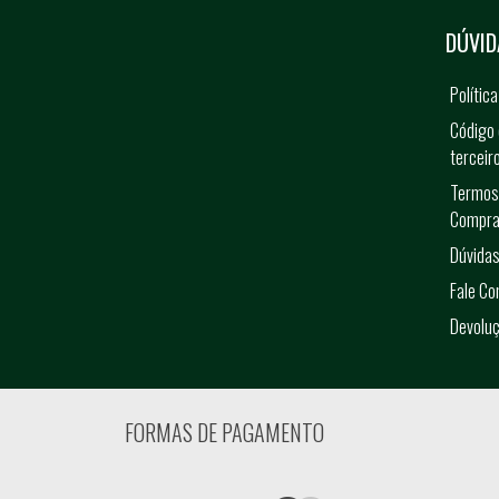
DÚVID
Polític
Código 
terceir
Termos
Compra
Dúvidas
Fale C
Devolu
FORMAS DE PAGAMENTO