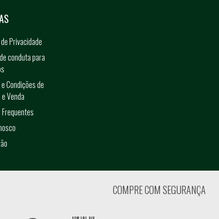
AS
a de Privacidade
de conduta para
os
 e Condições de
 e Venda
 Frequentes
onosco
ção
COMPRE COM SEGURANÇA