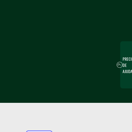
PRECI
DE
AJUD