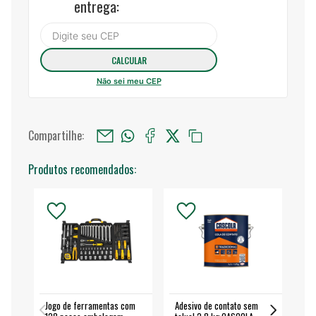
entrega:
Não sei meu CEP
Compartilhe:
Produtos recomendados:
Jogo de ferramentas com
Adesivo de contato sem
Esm