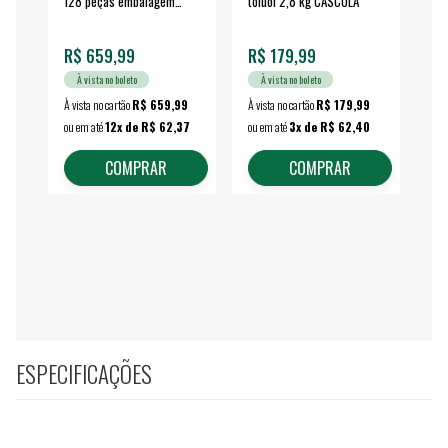
128 peças embalagem
toluol 2,8 kg CASCOLA
4.
fechada - VONDER
EA
R$ 659,99
R$ 179,99
R$
À vista no boleto
À vista no boleto
À vista no cartão
R$ 659,99
À vista no cartão
R$ 179,99
À vi
ou em até
12x de R$ 62,37
ou em até
3x de R$ 62,40
ou 
COMPRAR
COMPRAR
ESPECIFICAÇÕES