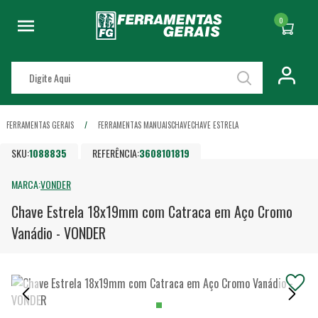
0
FERRAMENTAS GERAIS
FERRAMENTAS MANUAIS
CHAVE
CHAVE ESTRELA
SKU:
1088835
REFERÊNCIA:
3608101819
MARCA:
VONDER
Chave Estrela 18x19mm com Catraca em Aço Cromo
Vanádio - VONDER