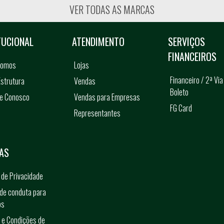
VER TODAS AS MARCAS
TUCIONAL
ATENDIMENTO
SERVIÇOS
FINANCEIROS
somos
Lojas
Financeiro / 2ª Via
strutura
Vendas
Boleto
he Conosco
Vendas para Empresas
FG Card
Representantes
s
AS
a de Privacidade
de conduta para
os
 e Condições de