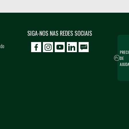
SIGA-NOS NAS REDES SOCIAIS
 do
icon-facebook
icon-social02
icon-social03
PRECI
DE
AJUD