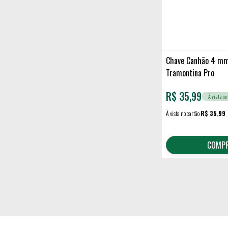
Chave Canhão 4 mm
Tramontina Pro
R$
35,99
À vista no 
À vista no cartão
R$ 35,99
COMP