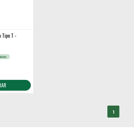
 Tipo T -
boleto
RAR
1