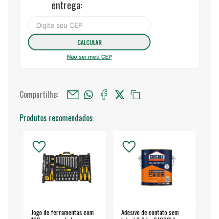
entrega:
Não sei meu CEP
Compartilhe:
Produtos recomendados:
Jogo de ferramentas com
Adesivo de contato sem
Esm