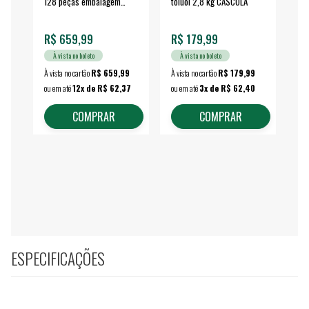
128 peças embalagem
toluol 2,8 kg CASCOLA
4.
fechada - VONDER
EA
R$ 659,99
R$ 179,99
R$
À vista no boleto
À vista no boleto
À vista no cartão
R$ 659,99
À vista no cartão
R$ 179,99
À vi
ou em até
12x de R$ 62,37
ou em até
3x de R$ 62,40
ou 
COMPRAR
COMPRAR
ESPECIFICAÇÕES