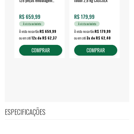
128 peças embalagem
toluol 2,8 kg CASCOLA
4.
fechada - VONDER
EA
R$ 659,99
R$ 179,99
R$
À vista no boleto
À vista no boleto
À vista no cartão
R$ 659,99
À vista no cartão
R$ 179,99
À vi
ou em até
12x de R$ 62,37
ou em até
3x de R$ 62,40
ou 
COMPRAR
COMPRAR
ESPECIFICAÇÕES