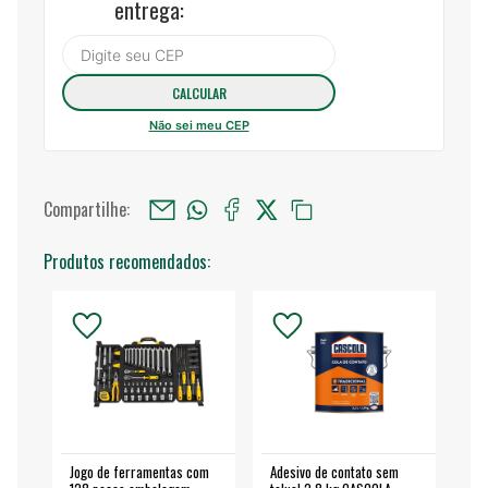
entrega:
Não sei meu CEP
Compartilhe:
Produtos recomendados:
Jogo de ferramentas com
Adesivo de contato sem
Esm