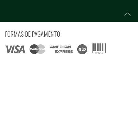
FORMAS DE PAGAMENTO
COMPRE COM SEGURANÇA
© Copyright 2021 Ferramentas Gerais Comércio e Importação de Ferramentas e
Máquinas LTDA - Todos direitos reservados.
Rua Voluntários da Pátria, 3223 CEP: 90230-901 - Porto Alegre - RS CNPJ:
92.664.028/0001-41
Preços e condições estão sujeitos à alteração sem aviso prévio e são válidos apenas
para compras pela internet, nesta data ou enquanto houver estoque na Loja Virtual.