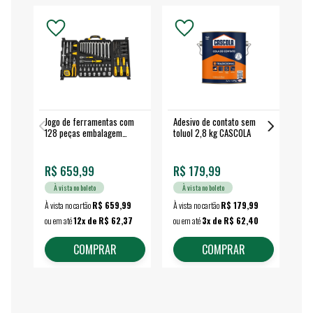
Jogo de ferramentas com
Adesivo de contato sem
Esm
128 peças embalagem
toluol 2,8 kg CASCOLA
4.
fechada - VONDER
EA
R$ 659,99
R$ 179,99
R$
À vista no boleto
À vista no boleto
À vista no cartão
R$ 659,99
À vista no cartão
R$ 179,99
À vi
ou em até
12x de R$ 62,37
ou em até
3x de R$ 62,40
ou 
COMPRAR
COMPRAR