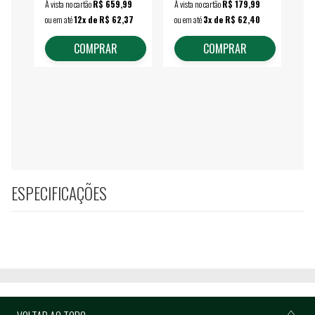
À vista no cartão
R$ 659,99
À vista no cartão
R$ 179,99
À vi
ou em até
12x de R$ 62,37
ou em até
3x de R$ 62,40
ou 
COMPRAR
COMPRAR
ESPECIFICAÇÕES