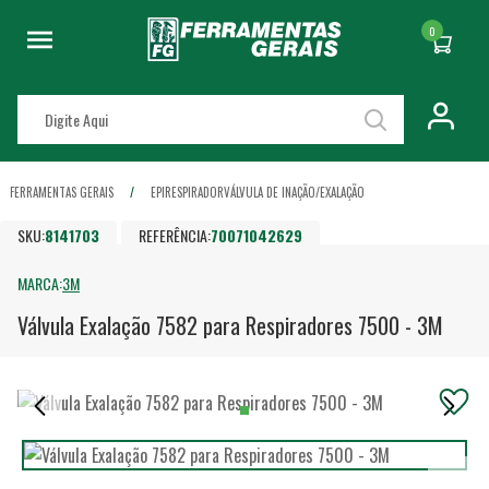
0
FERRAMENTAS GERAIS
EPI
RESPIRADOR
VÁLVULA DE INAÇÃO/EXALAÇÃO
SKU:
8141703
REFERÊNCIA:
70071042629
MARCA:
3M
Válvula Exalação 7582 para Respiradores 7500 - 3M