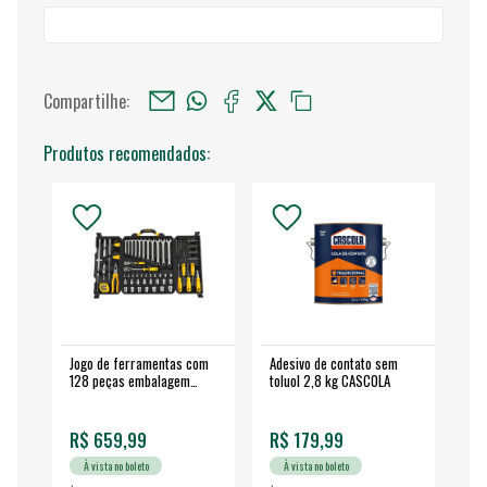
Compartilhe:
Produtos recomendados:
Jogo de ferramentas com
Adesivo de contato sem
Esm
128 peças embalagem
toluol 2,8 kg CASCOLA
4.
fechada - VONDER
EA
R$ 659,99
R$ 179,99
R$
À vista no boleto
À vista no boleto