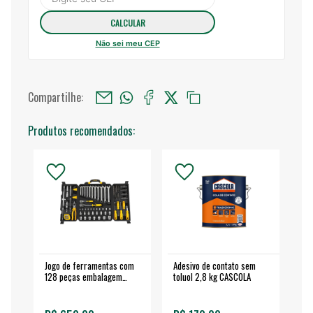
Não sei meu CEP
Compartilhe:
Produtos recomendados:
Jogo de ferramentas com
Adesivo de contato sem
Esm
128 peças embalagem
toluol 2,8 kg CASCOLA
4.
fechada - VONDER
EA