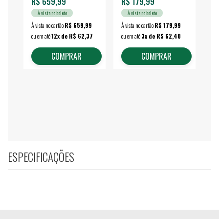
R$ 659,99
R$ 179,99
R$
À vista no boleto
À vista no boleto
À vista no cartão
R$ 659,99
À vista no cartão
R$ 179,99
À vi
ou em até
12x de R$ 62,37
ou em até
3x de R$ 62,40
ou 
COMPRAR
COMPRAR
ESPECIFICAÇÕES