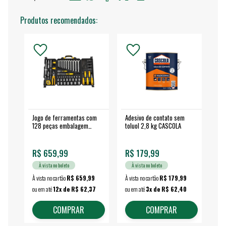
Produtos recomendados:
Jogo de ferramentas com
Adesivo de contato sem
Esm
128 peças embalagem
toluol 2,8 kg CASCOLA
4.
fechada - VONDER
EA
R$ 659,99
R$ 179,99
R$
À vista no boleto
À vista no boleto
À vista no cartão
R$ 659,99
À vista no cartão
R$ 179,99
À vi
ou em até
12x de R$ 62,37
ou em até
3x de R$ 62,40
ou 
COMPRAR
COMPRAR