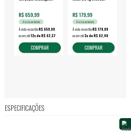
fechada - VONDER
EA
R$ 659,99
R$ 179,99
R$
À vista no boleto
À vista no boleto
À vista no cartão
R$ 659,99
À vista no cartão
R$ 179,99
À vi
ou em até
12x de R$ 62,37
ou em até
3x de R$ 62,40
ou 
COMPRAR
COMPRAR
ESPECIFICAÇÕES