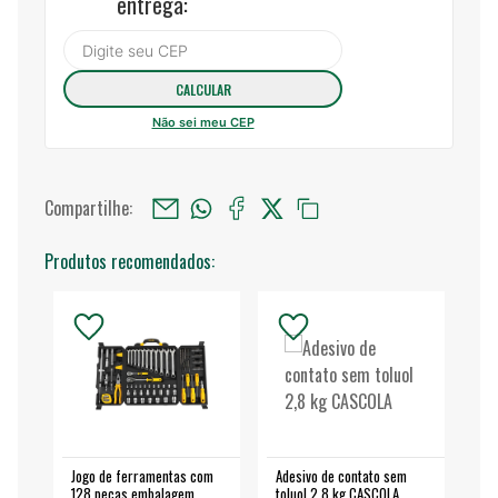
entrega:
Não sei meu CEP
Compartilhe:
Produtos recomendados:
Jogo de ferramentas com
Adesivo de contato sem
Esm
128 peças embalagem
toluol 2,8 kg CASCOLA
4.