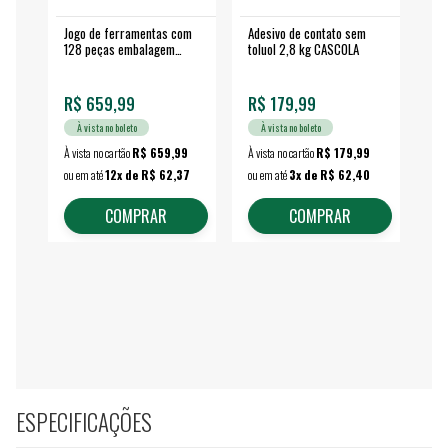
Jogo de ferramentas com
Adesivo de contato sem
Esm
128 peças embalagem
toluol 2,8 kg CASCOLA
4.
fechada - VONDER
EA
R$ 659,99
R$ 179,99
R$
À vista no boleto
À vista no boleto
À vista no cartão
R$ 659,99
À vista no cartão
R$ 179,99
À vi
ou em até
12x de R$ 62,37
ou em até
3x de R$ 62,40
ou 
COMPRAR
COMPRAR
ESPECIFICAÇÕES