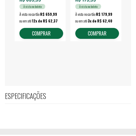
À vista no boleto
À vista no boleto
À vista no cartão
R$ 659,99
À vista no cartão
R$ 179,99
À vi
ou em até
12x de R$ 62,37
ou em até
3x de R$ 62,40
ou 
COMPRAR
COMPRAR
ESPECIFICAÇÕES