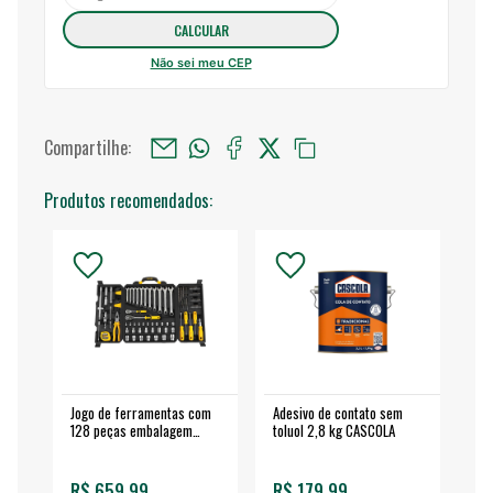
Não sei meu CEP
Compartilhe:
Produtos recomendados:
Jogo de ferramentas com
Adesivo de contato sem
Esm
128 peças embalagem
toluol 2,8 kg CASCOLA
4.
fechada - VONDER
EA
R$ 659,99
R$ 179,99
R$