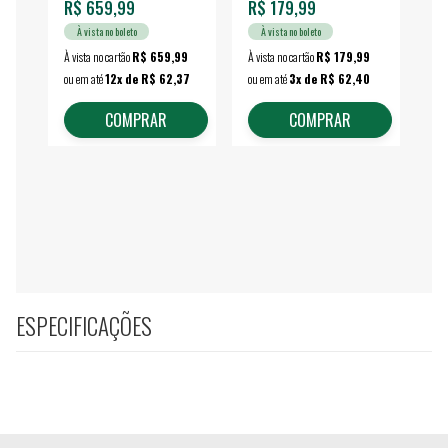
R$ 659,99
R$ 179,99
R$
À vista no boleto
À vista no boleto
À vista no cartão
R$ 659,99
À vista no cartão
R$ 179,99
À vi
ou em até
12x de R$ 62,37
ou em até
3x de R$ 62,40
ou 
COMPRAR
COMPRAR
ESPECIFICAÇÕES