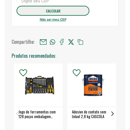
Não sei meu CEP
Compartilhe:
Produtos recomendados:
Jogo de ferramentas com
Adesivo de contato sem
Esm
128 peças embalagem
toluol 2,8 kg CASCOLA
4.
fechada - VONDER
EA