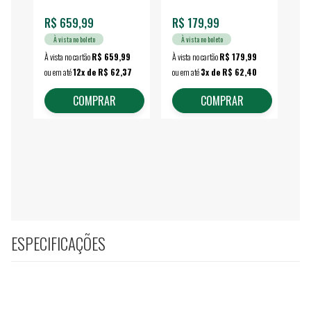
R$ 659,99
R$ 179,99
R$
À vista no boleto
À vista no boleto
À vista no cartão
R$ 659,99
À vista no cartão
R$ 179,99
À vi
ou em até
12x de R$ 62,37
ou em até
3x de R$ 62,40
ou 
COMPRAR
COMPRAR
ESPECIFICAÇÕES