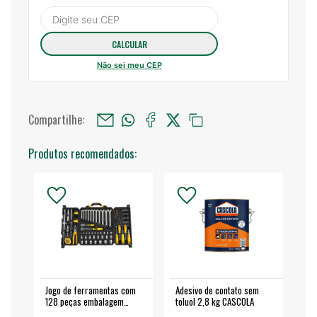
Não sei meu CEP
Compartilhe:
Produtos recomendados:
Jogo de ferramentas com
Adesivo de contato sem
Esm
128 peças embalagem
toluol 2,8 kg CASCOLA
4.
fechada - VONDER
EA