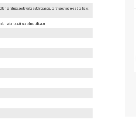
ltar parafusos sextavados autobrocantes, parafusos tipo teks e tipo traxx
do maior resistência e durabilidade.