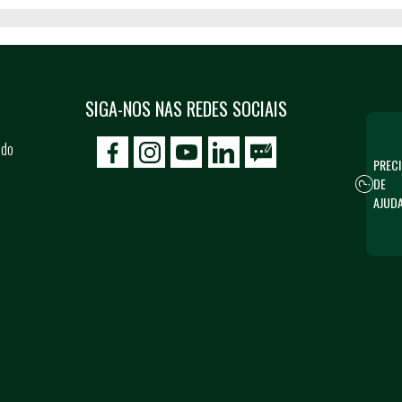
SIGA-NOS NAS REDES SOCIAIS
 do
icon-facebook
icon-social02
icon-social03
PRECI
DE
AJUD