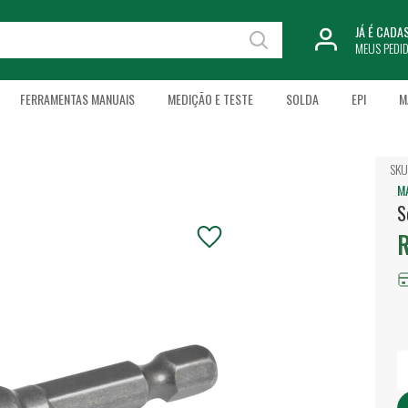
JÁ É CAD
MEUS PEDI
FERRAMENTAS MANUAIS
MEDIÇÃO E TESTE
SOLDA
EPI
M
SKU
M
S
R