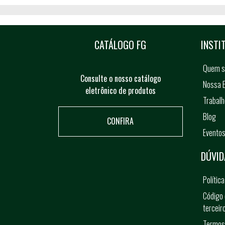
CATÁLOGO FG
INSTI
Quem 
Consulte o nosso catálogo
Nossa E
eletrônico de produtos
Trabal
Blog
CONFIRA
Evento
DÚVID
Polític
Código 
terceir
Termos