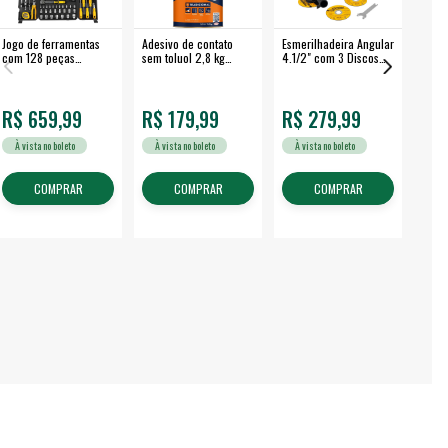
Jogo de ferramentas
Adesivo de contato
Esmerilhadeira Angular
Máqui
com 128 peças
sem toluol 2,8 kg
4.1/2" com 3 Discos
Airle
embalagem fechada -
CASCOLA
650 W EAV 650 -
350B
VONDER
VONDER
R$ 659,99
R$ 179,99
R$ 279,99
R$
À vista no boleto
À vista no boleto
À vista no boleto
À v
COMPRAR
COMPRAR
COMPRAR