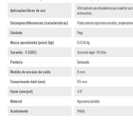
Utilizado em parafusadeiras para apertar ou so
Aplicações/dicas de uso
entre outros.
Destaques/diferenciais (características)
Produzido em aço cromo vanádio, proporcionan
Unidade
Peça
Massa aproximada (peso) (kg)
0.036 kg
Garantia - E (CDC)
Garantia legal: 90 dias
Ponteira
Sextavado
Medida do encaixe de saída
8 mm
Comprimento total (mm)
65 mm
Haste (mm/pol)
1/4"
Material
Aço cromo vanádio
Acabamento
Polido