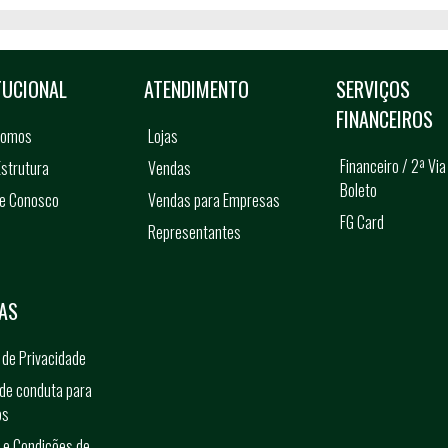
TUCIONAL
ATENDIMENTO
SERVIÇOS
FINANCEIROS
somos
Lojas
Financeiro / 2ª Via
strutura
Vendas
Boleto
he Conosco
Vendas para Empresas
FG Card
Representantes
s
AS
a de Privacidade
de conduta para
os
 e Condições de