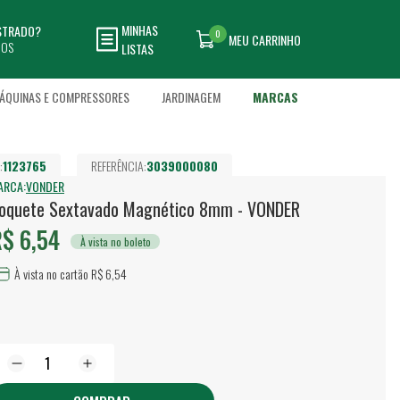
MINHAS
ASTRADO?
0
MEU CARRINHO
DOS
LISTAS
ÁQUINAS E COMPRESSORES
JARDINAGEM
MARCAS
:
1123765
REFERÊNCIA:
3039000080
ARCA:
VONDER
oquete Sextavado Magnético 8mm - VONDER
$ 6,54
À vista no boleto
À vista no cartão R$ 6,54