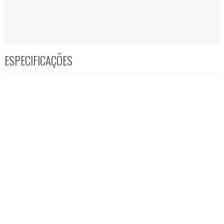
ESPECIFICAÇÕES
VOLTAR AO TOPO
CATÁLOGO FG
Consulte o nosso catálogo eletrônico de produtos