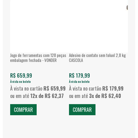
Jogo de ferramentas com 128 peças
Adesivo de contato sem toluol 2,8 kg
Esmeri
embalagem fechada - VONDER
CASCOLA
Disco
R$ 659,99
R$ 179,99
R$ 2
À vista no boleto
À vista no boleto
À vista 
À vista no cartão
R$ 659,99
À vista no cartão
R$ 179,99
À vis
ou em até
12x de R$ 62,37
ou em até
3x de R$ 62,40
ou e
COMPRAR
COMPRAR
CO