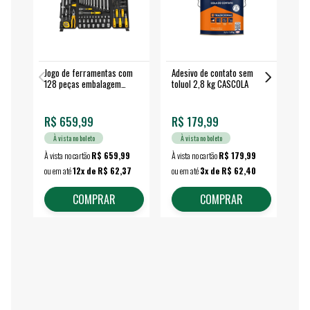
Jogo de ferramentas com
Adesivo de contato sem
Esm
128 peças embalagem
toluol 2,8 kg CASCOLA
4.
fechada - VONDER
EA
R$ 659,99
R$ 179,99
R$
À vista no boleto
À vista no boleto
À vista no cartão
R$ 659,99
À vista no cartão
R$ 179,99
À vi
ou em até
12x de R$ 62,37
ou em até
3x de R$ 62,40
ou 
COMPRAR
COMPRAR