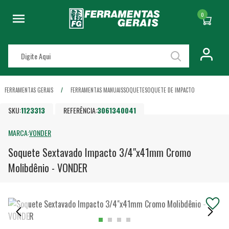
0
FERRAMENTAS GERAIS
FERRAMENTAS MANUAIS
SOQUETE
SOQUETE DE IMPACTO
SKU:
1123313
REFERÊNCIA:
3061340041
MARCA:
VONDER
Soquete Sextavado Impacto 3/4"x41mm Cromo
Molibdênio - VONDER