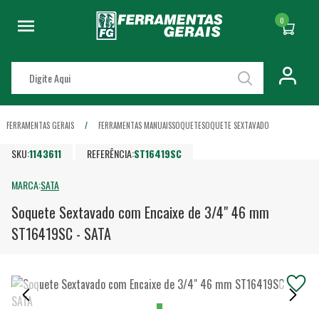
0
FERRAMENTAS GERAIS
FERRAMENTAS MANUAIS
SOQUETE
SOQUETE SEXTAVADO
SKU:
1143611
REFERÊNCIA:
ST16419SC
MARCA:
SATA
Soquete Sextavado com Encaixe de 3/4" 46 mm
ST16419SC - SATA