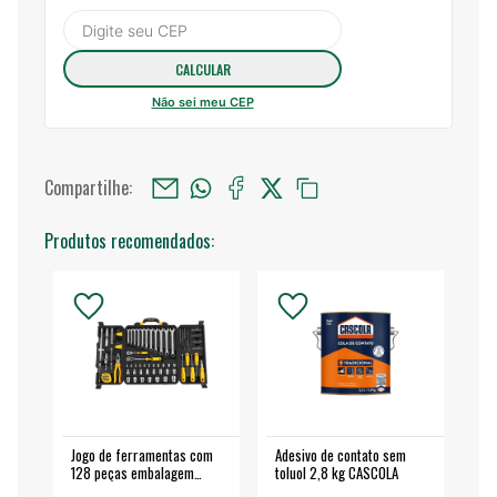
Não sei meu CEP
Compartilhe:
Produtos recomendados:
Jogo de ferramentas com
Adesivo de contato sem
Esm
128 peças embalagem
toluol 2,8 kg CASCOLA
4.
fechada - VONDER
EA