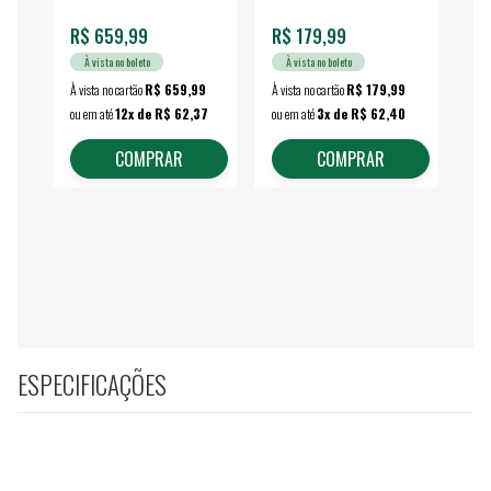
R$ 659,99
R$ 179,99
R$
À vista no boleto
À vista no boleto
À vista no cartão
R$ 659,99
À vista no cartão
R$ 179,99
À vi
ou em até
12x de R$ 62,37
ou em até
3x de R$ 62,40
ou 
COMPRAR
COMPRAR
ESPECIFICAÇÕES