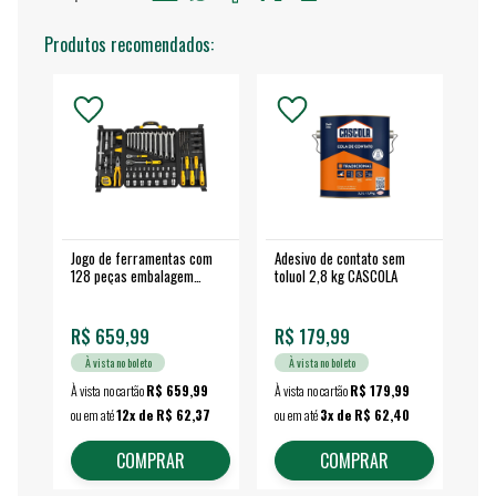
Produtos recomendados:
Jogo de ferramentas com
Adesivo de contato sem
Esm
128 peças embalagem
toluol 2,8 kg CASCOLA
4.
fechada - VONDER
EA
R$ 659,99
R$ 179,99
R$
À vista no boleto
À vista no boleto
À vista no cartão
R$ 659,99
À vista no cartão
R$ 179,99
À vi
ou em até
12x de R$ 62,37
ou em até
3x de R$ 62,40
ou 
COMPRAR
COMPRAR