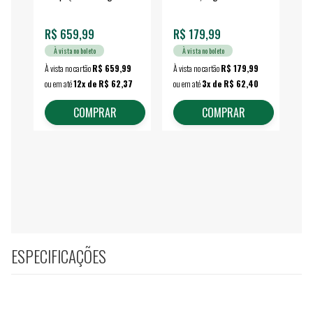
fechada - VONDER
EA
R$ 659,99
R$ 179,99
R$
À vista no boleto
À vista no boleto
À vista no cartão
R$ 659,99
À vista no cartão
R$ 179,99
À vi
ou em até
12x de R$ 62,37
ou em até
3x de R$ 62,40
ou 
COMPRAR
COMPRAR
ESPECIFICAÇÕES