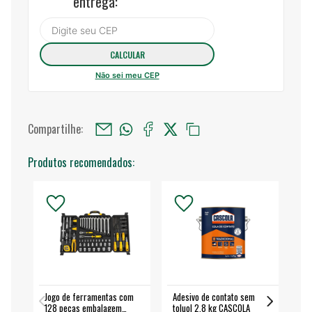
entrega:
Não sei meu CEP
Compartilhe:
Produtos recomendados:
Jogo de ferramentas com
Adesivo de contato sem
Esm
128 peças embalagem
toluol 2,8 kg CASCOLA
4.