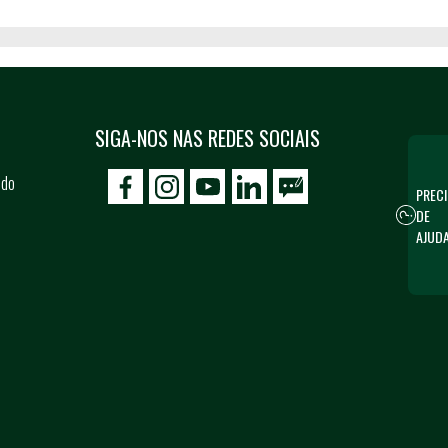
SIGA-NOS NAS REDES SOCIAIS
 do
PRECI
icon-facebook
icon-social02
icon-social03
DE
AJUD