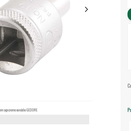
C
P
8" em aço cromo vanádio GEDORE