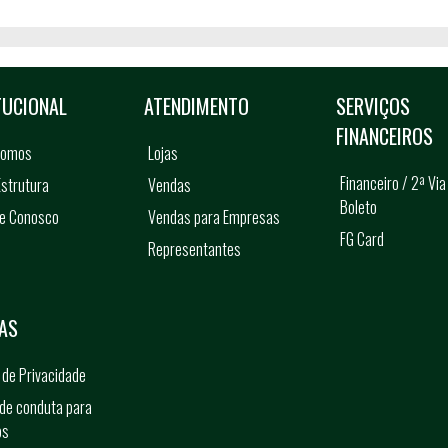
TUCIONAL
ATENDIMENTO
SERVIÇOS
FINANCEIROS
somos
Lojas
Financeiro / 2ª Via
strutura
Vendas
Boleto
he Conosco
Vendas para Empresas
FG Card
Representantes
s
AS
a de Privacidade
de conduta para
os