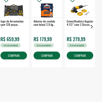
Jogo de ferramentas
Adesivo de contato
Esmerilhadeira Angular
Máqui
com 128 peças
sem toluol 2,8 kg
4.1/2" com 3 Discos
Airle
embalagem fechada -
CASCOLA
650 W EAV 650 -
350B
VONDER
VONDER
R$ 659,99
R$ 179,99
R$ 279,99
R$
À vista no boleto
À vista no boleto
À vista no boleto
À v
COMPRAR
COMPRAR
COMPRAR