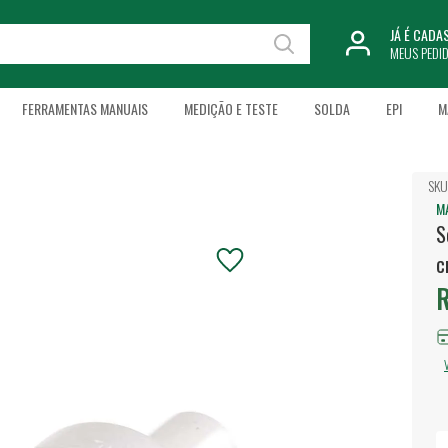
JÁ É CAD
MEUS PEDI
FERRAMENTAS MANUAIS
MEDIÇÃO E TESTE
SOLDA
EPI
M
SKU
M
S
c
R