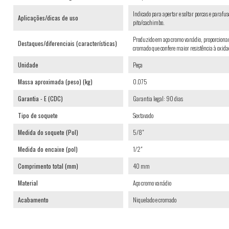
Indicado para apertar e soltar porcas e paraf
Aplicações/dicas de uso
pito/cachimbo.
Produzido em aço cromo vanádio, proporcionan
Destaques/diferenciais (características)
cromado que confere maior resistência à oxida
Unidade
Peça
Massa aproximada (peso) (kg)
0.075
Garantia - E (CDC)
Garantia legal: 90 dias
Tipo de soquete
Sextavado
Medida do soquete (Pol)
5/8"
Medida do encaixe (pol)
1/2"
Comprimento total (mm)
40 mm
Material
Aço cromo vanádio
Acabamento
Niquelado e cromado