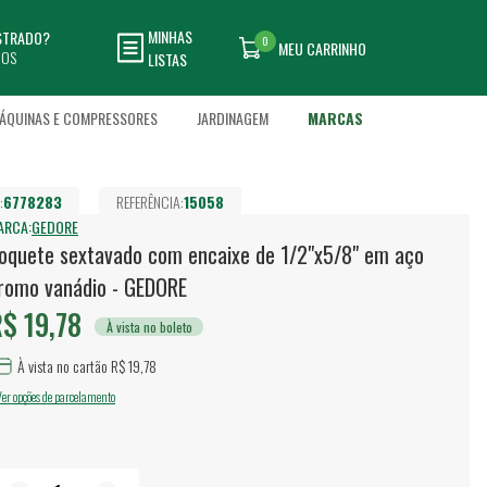
MINHAS
ASTRADO?
0
MEU CARRINHO
DOS
LISTAS
ÁQUINAS E COMPRESSORES
JARDINAGEM
MARCAS
:
6778283
REFERÊNCIA:
15058
ARCA:
GEDORE
oquete sextavado com encaixe de 1/2"x5/8" em aço
romo vanádio - GEDORE
$ 19,78
À vista no boleto
À vista no cartão R$ 19,78
Ver opções de parcelamento