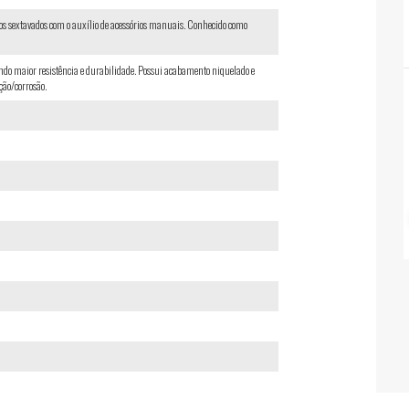
usos sextavados com o auxílio de acessórios manuais. Conhecido como
do maior resistência e durabilidade. Possui acabamento niquelado e
ção/corrosão.