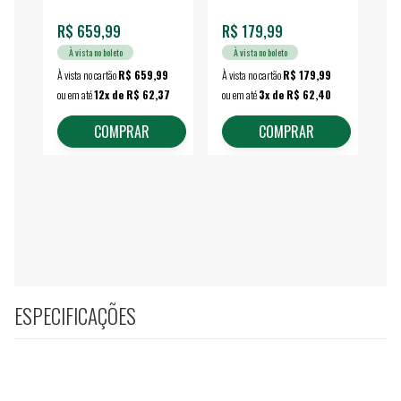
R$ 659,99
R$ 179,99
R$
À vista no boleto
À vista no boleto
À vista no cartão
R$ 659,99
À vista no cartão
R$ 179,99
À vi
ou em até
12x de R$ 62,37
ou em até
3x de R$ 62,40
ou 
COMPRAR
COMPRAR
ESPECIFICAÇÕES