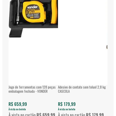
Jogo de ferramentas com 128 peças
Adesivo de contato sem toluol 2,8 kg
Esmeri
embalagem fechada - VONDER
CASCOLA
Disco
R$ 659,99
R$ 179,99
R$ 2
À vista no boleto
À vista no boleto
À vista 
À vista no cartão
R$ 659,99
À vista no cartão
R$ 179,99
À vis