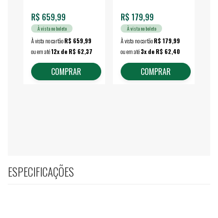
R$ 659,99
R$ 179,99
R$
À vista no boleto
À vista no boleto
À vista no cartão
R$ 659,99
À vista no cartão
R$ 179,99
À vi
ou em até
12x de R$ 62,37
ou em até
3x de R$ 62,40
ou 
COMPRAR
COMPRAR
ESPECIFICAÇÕES