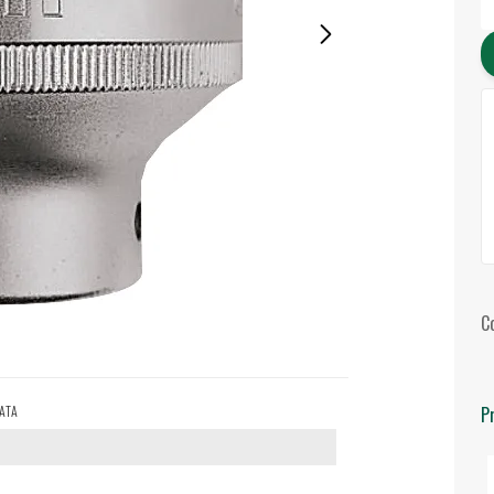
C
P
SATA