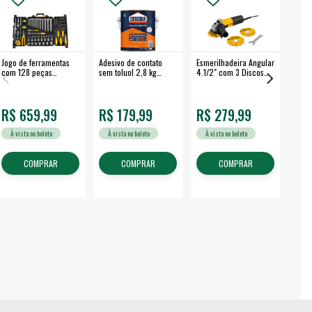
Jogo de ferramentas
Adesivo de contato
Esmerilhadeira Angular
Máqui
com 128 peças
sem toluol 2,8 kg
4.1/2" com 3 Discos
Airle
embalagem fechada -
CASCOLA
650 W EAV 650 -
350B
VONDER
VONDER
R$ 659,99
R$ 179,99
R$ 279,99
R$
À vista no boleto
À vista no boleto
À vista no boleto
À v
COMPRAR
COMPRAR
COMPRAR