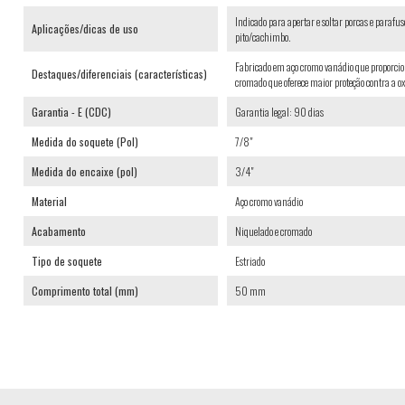
Indicado para apertar e soltar porcas e parafu
Aplicações/dicas de uso
pito/cachimbo.
Fabricado em aço cromo vanádio que proporcio
Destaques/diferenciais (características)
cromado que oferece maior proteção contra a o
Garantia - E (CDC)
Garantia legal: 90 dias
Medida do soquete (Pol)
7/8"
Medida do encaixe (pol)
3/4"
Material
Aço cromo vanádio
Acabamento
Niquelado e cromado
Tipo de soquete
Estriado
Comprimento total (mm)
50 mm