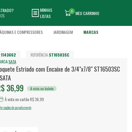
MINHAS
ASTRADO?
0
MEU CARRINHO
DOS
LISTAS
ÁQUINAS E COMPRESSORES
JARDINAGEM
MARCAS
:
1143662
REFERÊNCIA:
ST16503SC
ARCA:
SATA
oquete Estriado com Encaixe de 3/4"x7/8" ST16503SC
 SATA
$ 36,99
À vista no boleto
À vista no cartão R$ 36,99
Ver opções de parcelamento