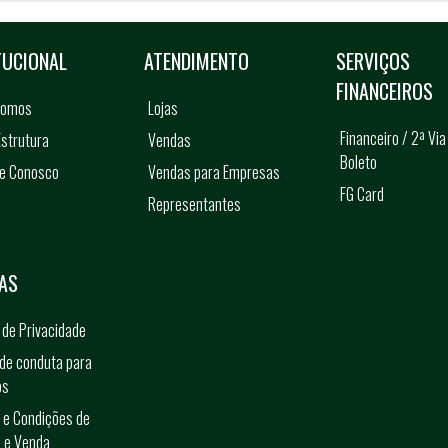
TUCIONAL
ATENDIMENTO
SERVIÇOS
FINANCEIROS
somos
Lojas
Financeiro / 2ª Via
strutura
Vendas
Boleto
he Conosco
Vendas para Empresas
FG Card
Representantes
s
AS
a de Privacidade
de conduta para
os
 e Condições de
 e Venda