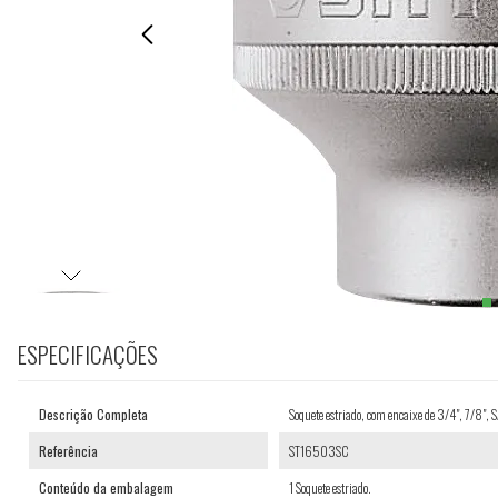
ESPECIFICAÇÕES
Descrição Completa
Soquete estriado, com encaixe de 3/4", 7/8", 
Referência
ST16503SC
Conteúdo da embalagem
1 Soquete estriado.