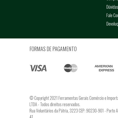
Dúvidas
Fale C
Devolu
FORMAS DE PAGAMENTO
© Copyright 2021 Ferramentas Gerais Comércio e Import
LTDA - Todos direitos reservados.
Rua Voluntários da Pátria, 3223 CEP: 90230-901 - Porto 
41