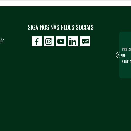
SIGA-NOS NAS REDES SOCIAIS
 do
icon-facebook
icon-social02
icon-social03
PRECI
DE
AJUD