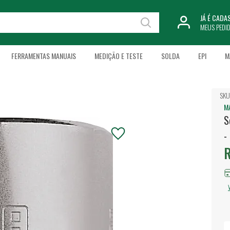
JÁ É CAD
MEUS PEDI
FERRAMENTAS MANUAIS
MEDIÇÃO E TESTE
SOLDA
EPI
M
SKU
M
S
-
R