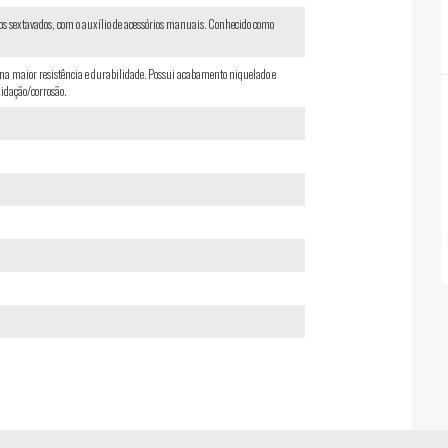
sos sextavados, com o auxílio de acessórios manuais. Conhecido como
na maior resistência e durabilidade. Possui acabamento niquelado e
xidação/corrosão.