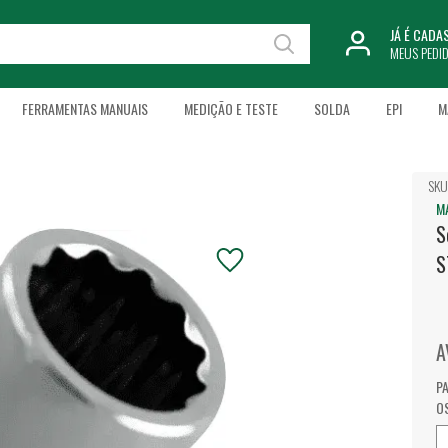
JÁ É CAD
MEUS PEDI
FERRAMENTAS MANUAIS
MEDIÇÃO E TESTE
SOLDA
EPI
M
SKU
M
S
S
A
P
O