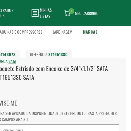
MINHAS
ASTRADO?
0
MEU CARRINHO
DOS
LISTAS
ÁQUINAS E COMPRESSORES
JARDINAGEM
MARCAS
:
1143673
REFERÊNCIA:
ST16513SC
ARCA:
SATA
oquete Estriado com Encaixe de 3/4"x1.1/2" SATA
T16513SC SATA
VISE-ME
ARA SER AVISADO DA DISPONIBILIDADE DESTE PRODUTO, BASTA PREENCHER
S CAMPOS ABAIXO.