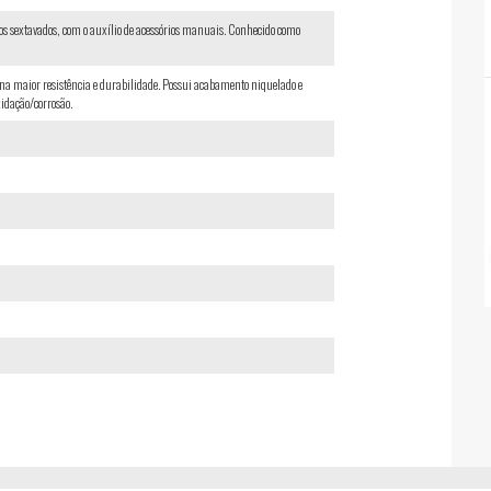
sos sextavados, com o auxílio de acessórios manuais. Conhecido como
na maior resistência e durabilidade. Possui acabamento niquelado e
xidação/corrosão.