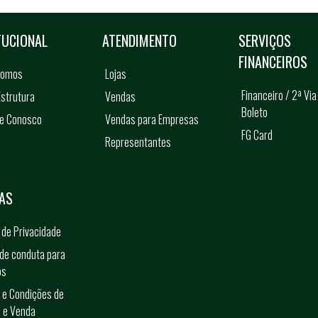
TUCIONAL
ATENDIMENTO
SERVIÇOS
FINANCEIROS
somos
Lojas
Financeiro / 2ª Via
strutura
Vendas
Boleto
he Conosco
Vendas para Empresas
FG Card
Representantes
s
AS
a de Privacidade
de conduta para
os
 e Condições de
 e Venda