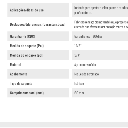
Indicado para apertar e soltar porcas e parafu
Aplicações/dicas de uso
pito/cachimbo.
Fabricado em aço cromo vanádio que proporcio
Destaques/diferenciais (características)
cromado que oferece maior proteção contra a o
Garantia - E (CDC)
Garantia legal: 90 dias
Medida do soquete (Pol)
1.1/2"
Medida do encaixe (pol)
3/4"
Material
Aço cromo vanádio
Acabamento
Niquelado e cromado
Tipo de soquete
Estriado
Comprimento total (mm)
60 mm