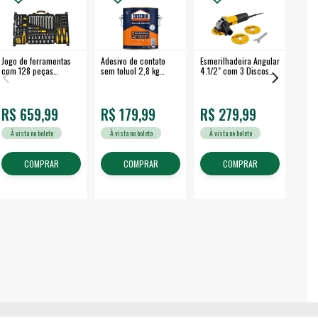
Jogo de ferramentas
Adesivo de contato
Esmerilhadeira Angular
Máqui
com 128 peças
sem toluol 2,8 kg
4.1/2" com 3 Discos
Airle
embalagem fechada -
CASCOLA
650 W EAV 650 -
350B
VONDER
VONDER
R$ 659,99
R$ 179,99
R$ 279,99
R$
À vista no boleto
À vista no boleto
À vista no boleto
À v
COMPRAR
COMPRAR
COMPRAR