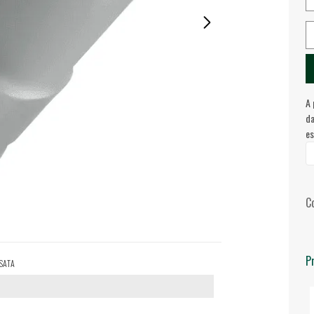
A 
da
es
C
P
, SATA