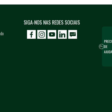
SIGA-NOS NAS REDES SOCIAIS
 do
icon-facebook
icon-social02
icon-social03
PRECI
DE
AJUD