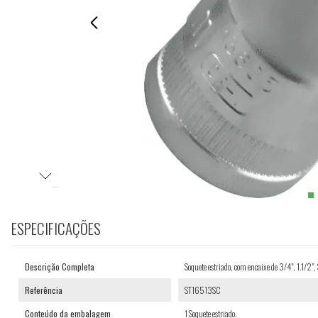
ESPECIFICAÇÕES
Descrição Completa
Soquete estriado, com encaixe de 3/4", 1.1/2"
Referência
ST16513SC
Conteúdo da embalagem
1 Soquete estriado.