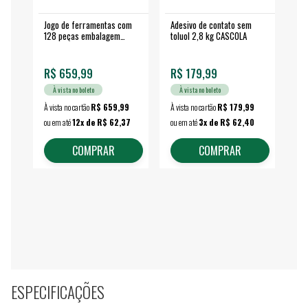
Jogo de ferramentas com
Adesivo de contato sem
Esm
128 peças embalagem
toluol 2,8 kg CASCOLA
4.
fechada - VONDER
EA
R$ 659,99
R$ 179,99
R$
À vista no boleto
À vista no boleto
À vista no cartão
R$ 659,99
À vista no cartão
R$ 179,99
À vi
ou em até
12x de R$ 62,37
ou em até
3x de R$ 62,40
ou 
COMPRAR
COMPRAR
ESPECIFICAÇÕES