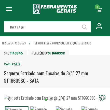
0
FERRAMENTAS GERAIS
FERRAMENTAS MANUAIS
SOQUETE
SOQUETE ESTRIADO
SKU:
1143645
REFERÊNCIA:
ST16609SC
MARCA:
SATA
Soquete Estriado com Encaixe de 3/4" 27 mm
ST16609SC - SATA