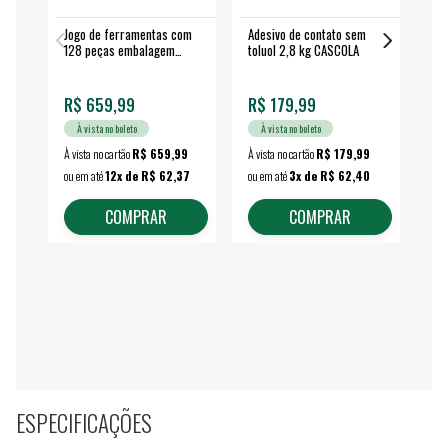
Jogo de ferramentas com
Adesivo de contato sem
Esm
128 peças embalagem
toluol 2,8 kg CASCOLA
4.
fechada - VONDER
EA
R$ 659,99
R$ 179,99
R$
À vista no boleto
À vista no boleto
À vista no cartão
R$ 659,99
À vista no cartão
R$ 179,99
À vi
ou em até
12x de R$ 62,37
ou em até
3x de R$ 62,40
ou 
COMPRAR
COMPRAR
ESPECIFICAÇÕES