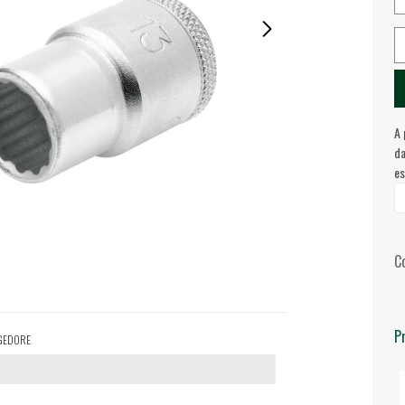
A 
da
es
C
P
", GEDORE