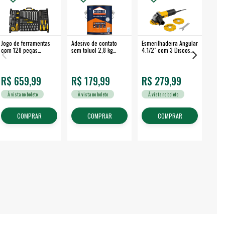
Jogo de ferramentas
Adesivo de contato
Esmerilhadeira Angular
Máqui
com 128 peças
sem toluol 2,8 kg
4.1/2" com 3 Discos
Airle
embalagem fechada -
CASCOLA
650 W EAV 650 -
350B
VONDER
VONDER
R$ 659,99
R$ 179,99
R$ 279,99
R$
À vista no boleto
À vista no boleto
À vista no boleto
À v
COMPRAR
COMPRAR
COMPRAR