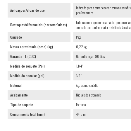
Indicado para apertar e soltar porcas e paraf
Aplicações/dicas de uso
pito/cachimbo.
Fabricado em aço cromo vanádio, proporcionan
Destaques/diferenciais (características)
cromado que confere maior resistência à oxida
Unidade
Peça
Massa aproximada (peso) (kg)
0,22 kg
Garantia - E (CDC)
Garantia legal: 90 dias
Medida do soquete (Pol)
1.1/4"
Medida do encaixe (pol)
1/2"
Material
Aço cromo vanádio
Acabamento
Niquelado e cromado
Tipo de soquete
Estriado
Comprimento total (mm)
44,5 mm