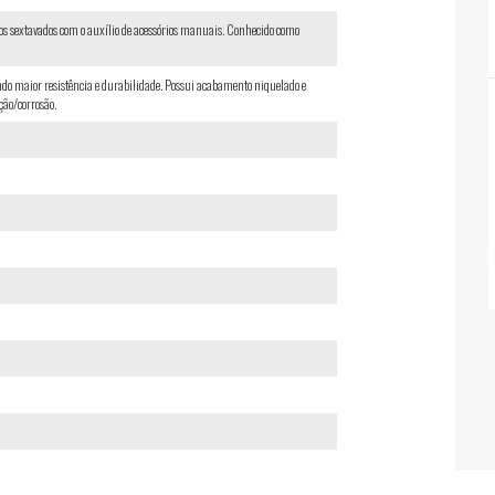
usos sextavados com o auxílio de acessórios manuais. Conhecido como
do maior resistência e durabilidade. Possui acabamento niquelado e
ção/corrosão.