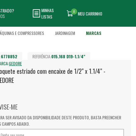
MINHAS
ASTRADO?
0
MEU CARRINHO
DOS
LISTAS
ÁQUINAS E COMPRESSORES
JARDINAGEM
MARCAS
:
6778852
REFERÊNCIA:
015.168 D19-1.1/4"
ARCA:
GEDORE
oquete estriado com encaixe de 1/2" x 1.1/4" -
EDORE
VISE-ME
ARA SER AVISADO DA DISPONIBILIDADE DESTE PRODUTO, BASTA PREENCHER
S CAMPOS ABAIXO.