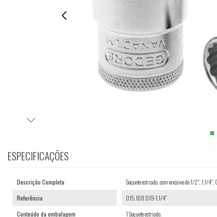
ESPECIFICAÇÕES
Descrição Completa
Soquete estriado, com encaixe de 1/2", 1.1/4
Referência
015.168 D19-1.1/4"
Conteúdo da embalagem
1 Soquete estriado.