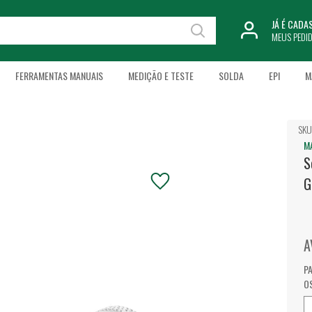
JÁ É CAD
MEUS PEDI
FERRAMENTAS MANUAIS
MEDIÇÃO E TESTE
SOLDA
EPI
M
SKU
M
S
G
A
P
O