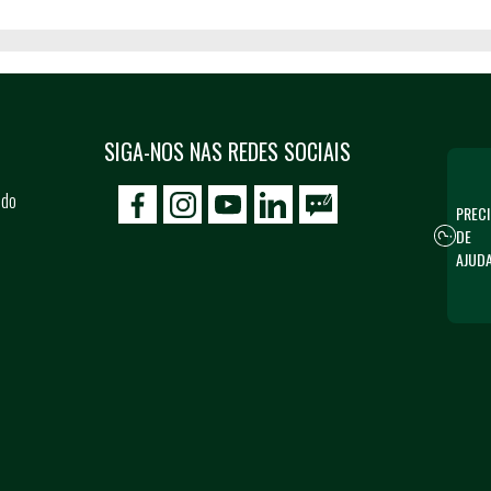
SIGA-NOS NAS REDES SOCIAIS
 do
PRECI
icon-facebook
icon-social02
icon-social03
DE
AJUD