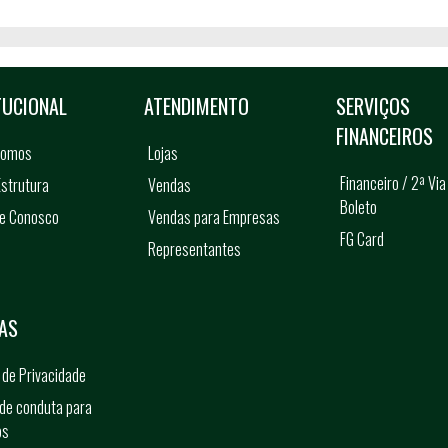
TUCIONAL
ATENDIMENTO
SERVIÇOS
FINANCEIROS
somos
Lojas
Financeiro / 2ª Via
strutura
Vendas
Boleto
he Conosco
Vendas para Empresas
FG Card
Representantes
s
AS
a de Privacidade
de conduta para
os