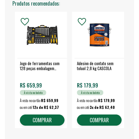
Produtos recomendados:
Jogo de ferramentas com
Adesivo de contato sem
Esm
128 peças embalagem
toluol 2,8 kg CASCOLA
4.
fechada - VONDER
EA
R$ 659,99
R$ 179,99
R$
À vista no boleto
À vista no boleto
À vista no cartão
R$ 659,99
À vista no cartão
R$ 179,99
À vi
ou em até
12x de R$ 62,37
ou em até
3x de R$ 62,40
ou 
COMPRAR
COMPRAR