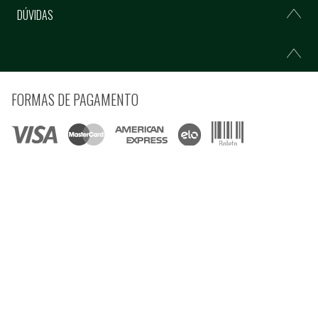
DÚVIDAS
FORMAS DE PAGAMENTO
COMPRE COM SEGURANÇA
© Copyright 2021 Ferramentas Gerais Comércio e Importação de Ferramentas e
Máquinas LTDA - Todos direitos reservados.
Rua Voluntários da Pátria, 3223 CEP: 90230-901 - Porto Alegre - RS CNPJ:
92.664.028/0001-41