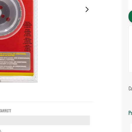
C
 STARRETT
P
.