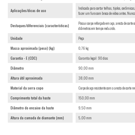
Indicada para cortar telhas, tijolos, cerâmicas
Aplicações/dicas de uso
fazer um furo com broca de vídea antes. Nu
Possui corpo reforçado em aço, aresta de corte
Destaques/diferenciais (características)
diâmetros em tempo reduzido.
Unidade
Peça
Massa aproximada (peso) (kg)
0,76 kg
Garantia - E (CDC)
Garantia legal: 90 dias
Diâmetro
90,00 mm
Altura útil aproximada
38,00 mm
Material da serra copo
Corpo de aço resistente com a aresta de corte r
Comprimento total da haste
150,00 mm
Diâmetro do encaixe da haste
9,50 mm
Altura da camada de diamante (mm)
5,00 mm