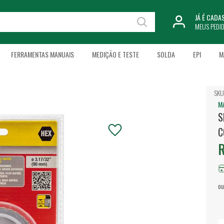
JÁ É CAD
MEUS PEDI
FERRAMENTAS MANUAIS
MEDIÇÃO E TESTE
SOLDA
EPI
M
SKU
M
S
C
R
ou