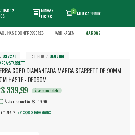
MINHAS
ASTRADO?
0
MEU CARRINHO
DOS
LISTAS
ÁQUINAS E COMPRESSORES
JARDINAGEM
MARCAS
:
1093271
REFERÊNCIA:
DE090M
ARCA:
STARRETT
ERRA COPO DIAMANTADA MARCA STARRETT DE 90MM
OM HASTE - DE090M
$ 339,99
À vista no boleto
À vista no cartão R$ 339,99
 em até
7X
Ver opções de parcelamento