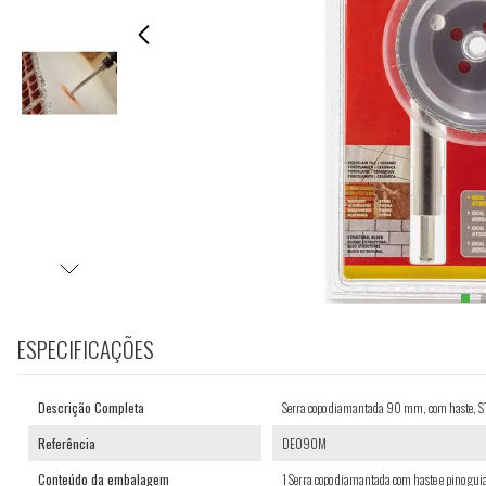
ESPECIFICAÇÕES
Descrição Completa
Serra copo diamantada 90 mm, com haste,
Referência
DE090M
Conteúdo da embalagem
1 Serra copo diamantada com haste e pino guia