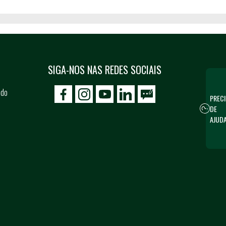
SIGA-NOS NAS REDES SOCIAIS
 do
PRECI
icon-facebook
icon-social02
icon-social03
DE
AJUD