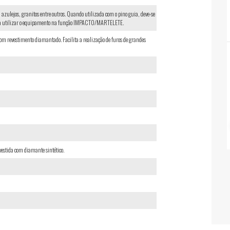
, azulejos, granitos entre outros. Quando utilizada com o pino guia, deve-se
nca utilizar o equipamento na função IMPACTO/MARTELETE.
 com revestimento diamantado. Facilita a realização de furos de grandes
evestida com diamante sintético.