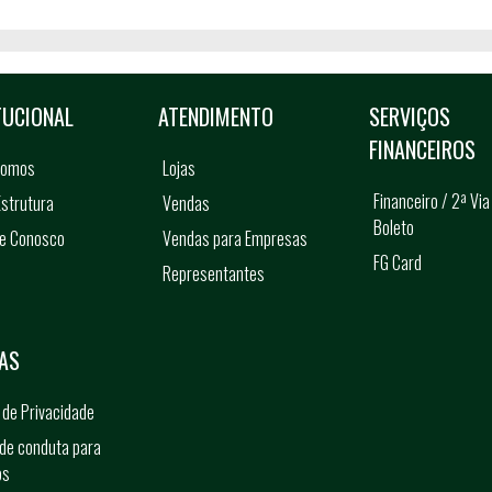
TUCIONAL
ATENDIMENTO
SERVIÇOS
FINANCEIROS
somos
Lojas
Financeiro / 2ª Via
strutura
Vendas
Boleto
he Conosco
Vendas para Empresas
FG Card
Representantes
s
AS
a de Privacidade
de conduta para
os