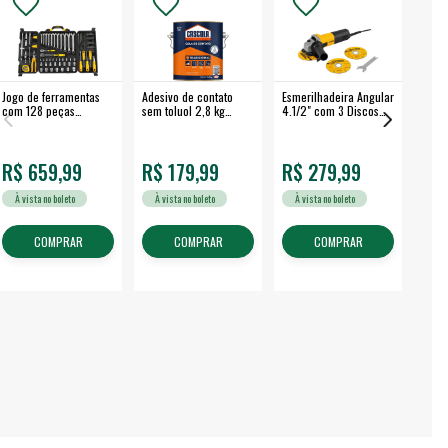
Jogo de ferramentas
Adesivo de contato
Esmerilhadeira Angular
Máqui
com 128 peças
sem toluol 2,8 kg
4.1/2" com 3 Discos
Airle
embalagem fechada -
CASCOLA
650 W EAV 650 -
350B
VONDER
VONDER
R$ 659,99
R$ 179,99
R$ 279,99
R$
À vista no boleto
À vista no boleto
À vista no boleto
À v
COMPRAR
COMPRAR
COMPRAR