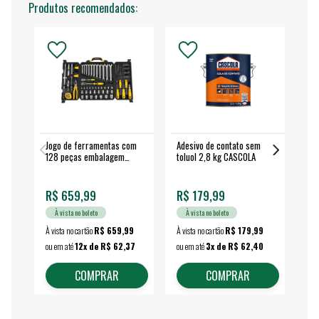
Produtos recomendados:
Jogo de ferramentas com
Adesivo de contato sem
Esm
128 peças embalagem
toluol 2,8 kg CASCOLA
4.
fechada - VONDER
EA
R$ 659,99
R$ 179,99
R$
À vista no boleto
À vista no boleto
À vista no cartão
R$ 659,99
À vista no cartão
R$ 179,99
À vi
ou em até
12x de R$ 62,37
ou em até
3x de R$ 62,40
ou 
COMPRAR
COMPRAR