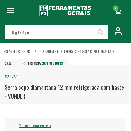
0
FERRAMENTAS GERAIS
USINAGEM E CORTE
SERRA COPO
SERRA COPO DIAMANTADA
SKU:
REFERÊNCIA:
3617000012
MARCA:
Serra copo diamantada 12 mm refrigerada com haste
- VONDER
Ver opções de parcelamento