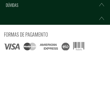
DÚVIDAS
FORMAS DE PAGAMENTO
COMPRE COM SEGURANÇA
© Copyright 2021 Ferramentas Gerais Comércio e Importação de Ferramentas e
Máquinas LTDA - Todos direitos reservados.
Rua Voluntários da Pátria, 3223 CEP: 90230-901 - Porto Alegre - RS CNPJ:
92.664.028/0001-41