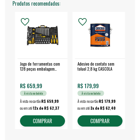
Produtos recomendados:
Jogo de ferramentas com
Adesivo de contato sem
Esm
128 peças embalagem
toluol 2,8 kg CASCOLA
4.
fechada - VONDER
EA
R$ 659,99
R$ 179,99
R$
À vista no boleto
À vista no boleto
À vista no cartão
R$ 659,99
À vista no cartão
R$ 179,99
À vi
ou em até
12x de R$ 62,37
ou em até
3x de R$ 62,40
ou 
COMPRAR
COMPRAR