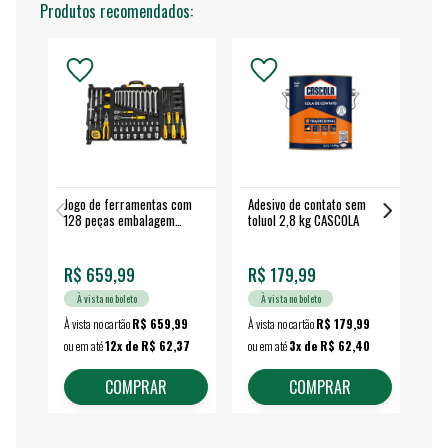
Produtos recomendados:
Jogo de ferramentas com
Adesivo de contato sem
Esm
128 peças embalagem
toluol 2,8 kg CASCOLA
4.
fechada - VONDER
EA
R$ 659,99
R$ 179,99
R$
À vista no boleto
À vista no boleto
À vista no cartão
R$ 659,99
À vista no cartão
R$ 179,99
À vi
ou em até
12x de R$ 62,37
ou em até
3x de R$ 62,40
ou 
COMPRAR
COMPRAR