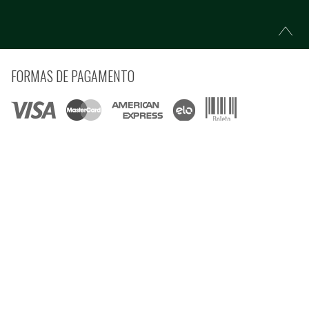
FORMAS DE PAGAMENTO
COMPRE COM SEGURANÇA
© Copyright 2021 Ferramentas Gerais Comércio e Importação de Ferramentas e
Máquinas LTDA - Todos direitos reservados.
Rua Voluntários da Pátria, 3223 CEP: 90230-901 - Porto Alegre - RS CNPJ:
92.664.028/0001-41
Preços e condições estão sujeitos à alteração sem aviso prévio e são válidos apenas
para compras pela internet, nesta data ou enquanto houver estoque na Loja Virtual.