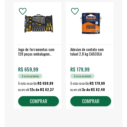
Jogo de ferramentas com
Adesivo de contato sem
Esm
128 peças embalagem
toluol 2,8 kg CASCOLA
4.
fechada - VONDER
EA
R$ 659,99
R$ 179,99
R$
À vista no boleto
À vista no boleto
À vista no cartão
R$ 659,99
À vista no cartão
R$ 179,99
À vi
ou em até
12x de R$ 62,37
ou em até
3x de R$ 62,40
ou 
COMPRAR
COMPRAR