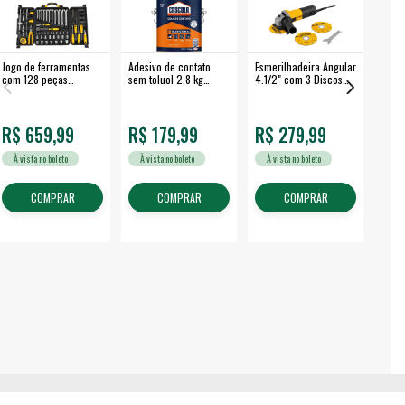
Jogo de ferramentas
Adesivo de contato
Esmerilhadeira Angular
Máqui
com 128 peças
sem toluol 2,8 kg
4.1/2" com 3 Discos
Airle
embalagem fechada -
CASCOLA
650 W EAV 650 -
350B
VONDER
VONDER
R$ 659,99
R$ 179,99
R$ 279,99
R$
À vista no boleto
À vista no boleto
À vista no boleto
À v
COMPRAR
COMPRAR
COMPRAR