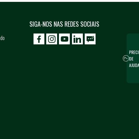
SIGA-NOS NAS REDES SOCIAIS
 do
icon-facebook
icon-social02
icon-social03
PRECI
DE
AJUD