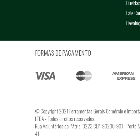
Dúvidas
Fale C
Devolu
FORMAS DE PAGAMENTO
© Copyright 2021 Ferramentas Gerais Comércio e Import
LTDA - Todos direitos reservados.
Rua Voluntários da Pátria, 3223 CEP: 90230-901 - Porto 
41