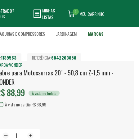
MINHAS
ASTRADO?
0
MEU CARRINHO
DOS
LISTAS
ÁQUINAS E COMPRESSORES
JARDINAGEM
MARCAS
:
1139563
REFERÊNCIA:
6842203858
ARCA:
VONDER
abre para Motosserras 20'' - 50,8 cm Z-1,5 mm -
ONDER
$ 88,99
À vista no boleto
À vista no cartão R$ 88,99