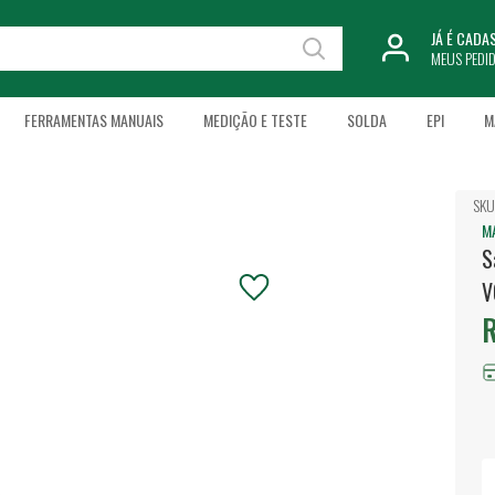
JÁ É CAD
MEUS PEDI
FERRAMENTAS MANUAIS
MEDIÇÃO E TESTE
SOLDA
EPI
M
SKU
M
S
V
R