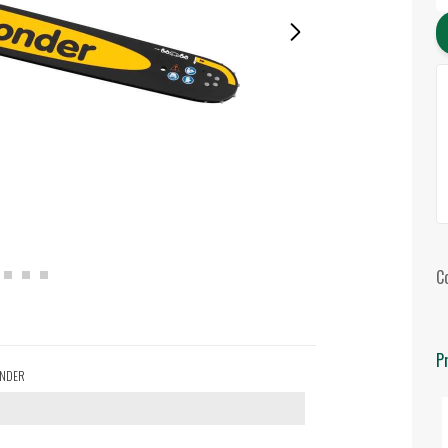
C
P
VONDER