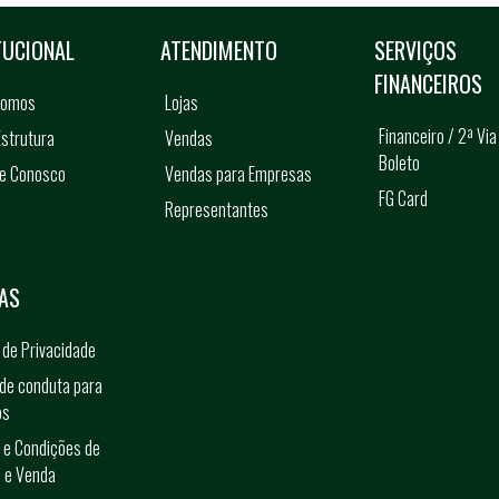
TUCIONAL
ATENDIMENTO
SERVIÇOS
FINANCEIROS
somos
Lojas
Financeiro / 2ª Via
strutura
Vendas
Boleto
he Conosco
Vendas para Empresas
FG Card
Representantes
s
AS
a de Privacidade
de conduta para
os
 e Condições de
 e Venda