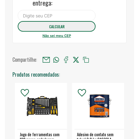
entrega:
Não sei meu CEP
Compartilhe:
Produtos recomendados:
Jogo de ferramentas com
Adesivo de contato sem
Esm