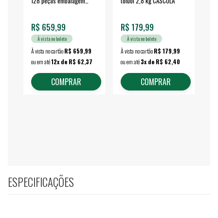
128 peças embalagem
toluol 2,8 kg CASCOLA
4.
fechada - VONDER
EA
R$ 659,99
R$ 179,99
R$
À vista no boleto
À vista no boleto
À vista no cartão
R$ 659,99
À vista no cartão
R$ 179,99
À vi
ou em até
12x de R$ 62,37
ou em até
3x de R$ 62,40
ou 
COMPRAR
COMPRAR
ESPECIFICAÇÕES