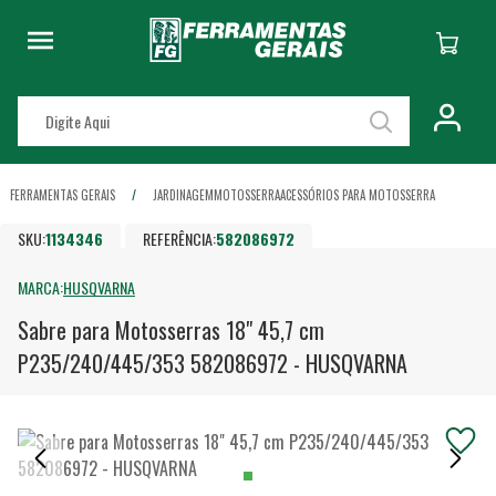
FERRAMENTAS GERAIS
JARDINAGEM
MOTOSSERRA
ACESSÓRIOS PARA MOTOSSERRA
SKU:
1134346
REFERÊNCIA:
582086972
MARCA:
HUSQVARNA
Sabre para Motosserras 18" 45,7 cm
P235/240/445/353 582086972 - HUSQVARNA