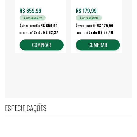
R$ 659,99
R$ 179,99
R$
À vista no boleto
À vista no boleto
À vista no cartão
R$ 659,99
À vista no cartão
R$ 179,99
À vi
ou em até
12x de R$ 62,37
ou em até
3x de R$ 62,40
ou 
COMPRAR
COMPRAR
ESPECIFICAÇÕES