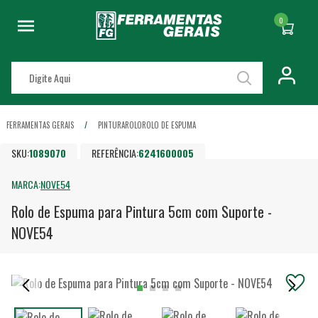
0
FERRAMENTAS GERAIS
PINTURA
ROLO
ROLO DE ESPUMA
SKU:
1089070
REFERÊNCIA:
6241600005
MARCA:
NOVE54
Rolo de Espuma para Pintura 5cm com Suporte -
NOVE54