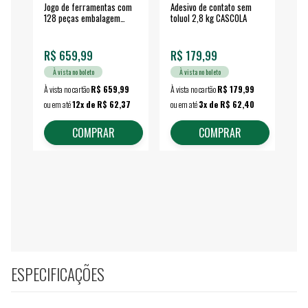
Jogo de ferramentas com
Adesivo de contato sem
Esm
128 peças embalagem
toluol 2,8 kg CASCOLA
4.
fechada - VONDER
EA
R$ 659,99
R$ 179,99
R$
À vista no boleto
À vista no boleto
À vista no cartão
R$ 659,99
À vista no cartão
R$ 179,99
À vi
ou em até
12x de R$ 62,37
ou em até
3x de R$ 62,40
ou 
COMPRAR
COMPRAR
ESPECIFICAÇÕES