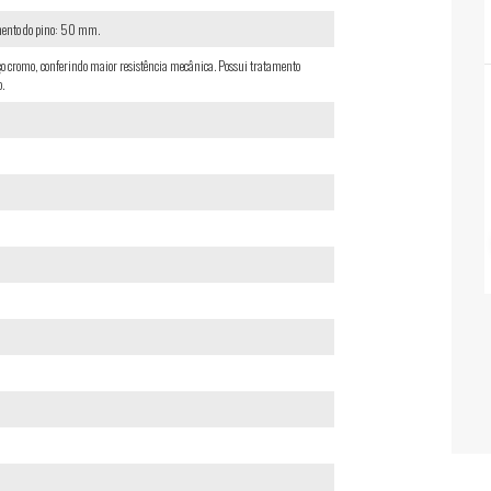
mento do pino: 50 mm.
cromo, conferindo maior resistência mecânica. Possui tratamento
.