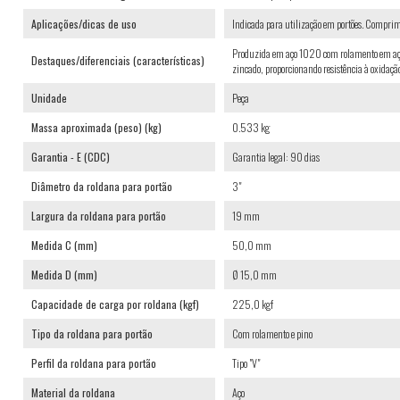
Aplicações/dicas de uso
Indicada para utilização em portões. Compri
Produzida em aço 1020 com rolamento em aço 
Destaques/diferenciais (características)
zincado, proporcionando resistência à oxidação
Unidade
Peça
Massa aproximada (peso) (kg)
0.533 kg
Garantia - E (CDC)
Garantia legal: 90 dias
Diâmetro da roldana para portão
3"
Largura da roldana para portão
19 mm
Medida C (mm)
50,0 mm
Medida D (mm)
Ø 15,0 mm
Capacidade de carga por roldana (kgf)
225,0 kgf
Tipo da roldana para portão
Com rolamento e pino
Perfil da roldana para portão
Tipo "V"
Material da roldana
Aço