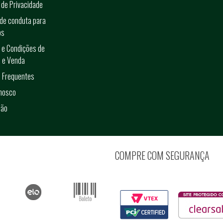
a de Privacidade
de conduta para
os
 e Condições de
 e Venda
 Frequentes
onosco
ção
COMPRE COM SEGURANÇA