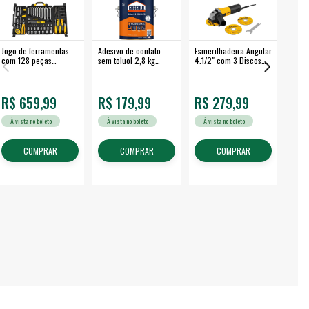
Jogo de ferramentas
Adesivo de contato
Esmerilhadeira Angular
Máqui
com 128 peças
sem toluol 2,8 kg
4.1/2" com 3 Discos
Airle
embalagem fechada -
CASCOLA
650 W EAV 650 -
350B
VONDER
VONDER
R$ 659,99
R$ 179,99
R$ 279,99
R$
À vista no boleto
À vista no boleto
À vista no boleto
À v
COMPRAR
COMPRAR
COMPRAR