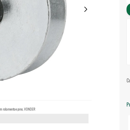
C
P
 com rolamento e pino, VONDER