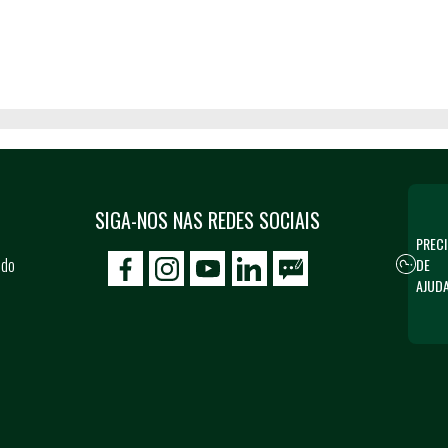
SIGA-NOS NAS REDES SOCIAIS
PRECI
 do
DE
icon-facebook
icon-social02
icon-social03
AJUD