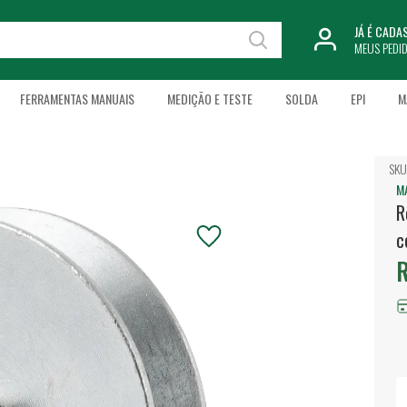
JÁ É CAD
MEUS PEDI
FERRAMENTAS MANUAIS
MEDIÇÃO E TESTE
SOLDA
EPI
M
SKU
M
R
c
R