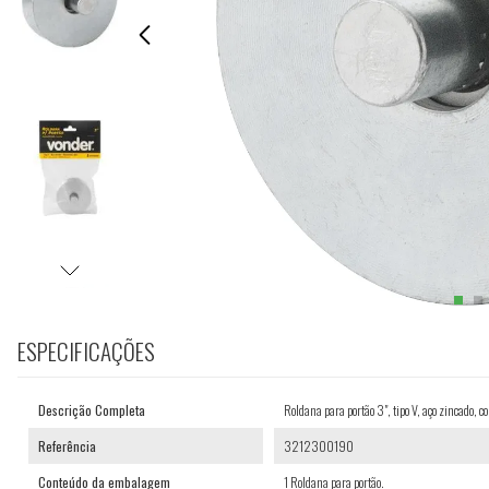
ESPECIFICAÇÕES
Descrição Completa
Roldana para portão 3", tipo V, aço zincado,
Referência
3212300190
Conteúdo da embalagem
1 Roldana para portão.