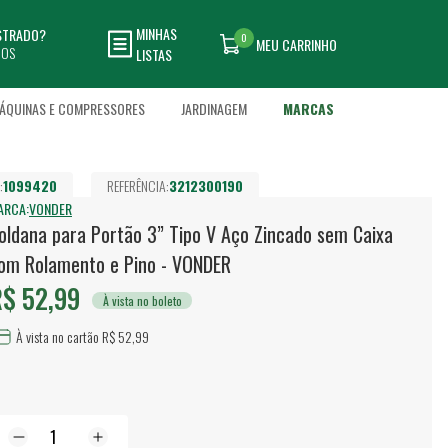
MINHAS
ASTRADO?
0
MEU CARRINHO
DOS
LISTAS
ÁQUINAS E COMPRESSORES
JARDINAGEM
MARCAS
:
1099420
REFERÊNCIA:
3212300190
ARCA:
VONDER
oldana para Portão 3” Tipo V Aço Zincado sem Caixa
om Rolamento e Pino - VONDER
$ 52,99
À vista no boleto
À vista no cartão R$ 52,99