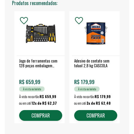
Produtos recomendados:
Jogo de ferramentas com
Adesivo de contato sem
Esm
128 peças embalagem
toluol 2,8 kg CASCOLA
4.
fechada - VONDER
EA
R$ 659,99
R$ 179,99
R$
À vista no boleto
À vista no boleto
À vista no cartão
R$ 659,99
À vista no cartão
R$ 179,99
À vi
ou em até
12x de R$ 62,37
ou em até
3x de R$ 62,40
ou 
COMPRAR
COMPRAR