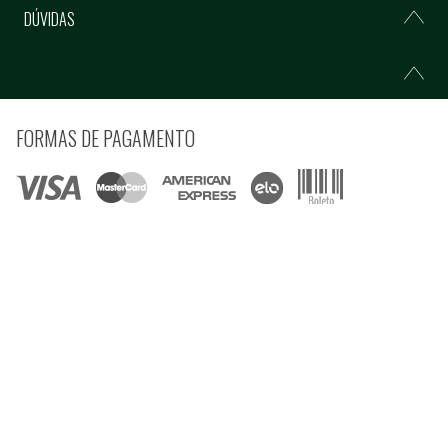
DÚVIDAS
FORMAS DE PAGAMENTO
COMPRE COM SEGURANÇA
© Copyright 2021 Ferramentas Gerais Comércio e Importação de Ferramentas e
Máquinas LTDA - Todos direitos reservados.
Rua Voluntários da Pátria, 3223 CEP: 90230-901 - Porto Alegre - RS CNPJ:
92.664.028/0001-41