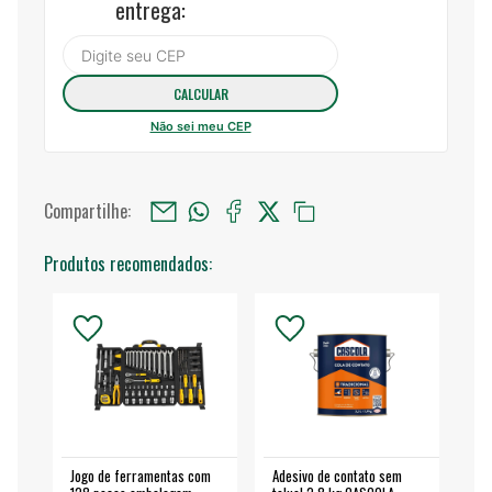
entrega:
Não sei meu CEP
Compartilhe:
Produtos recomendados:
Jogo de ferramentas com
Adesivo de contato sem
Esm