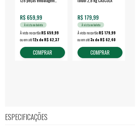
128 peças embalagem
toluol 2,8 kg CASCOLA
4.
fechada - VONDER
EA
R$ 659,99
R$ 179,99
R$
À vista no boleto
À vista no boleto
À vista no cartão
R$ 659,99
À vista no cartão
R$ 179,99
À vi
ou em até
12x de R$ 62,37
ou em até
3x de R$ 62,40
ou 
COMPRAR
COMPRAR
ESPECIFICAÇÕES