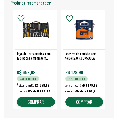
Produtos recomendados:
Jogo de ferramentas com
Adesivo de contato sem
Esm
128 peças embalagem
toluol 2,8 kg CASCOLA
4.
fechada - VONDER
EA
R$ 659,99
R$ 179,99
R$
À vista no boleto
À vista no boleto
À vista no cartão
R$ 659,99
À vista no cartão
R$ 179,99
À vi
ou em até
12x de R$ 62,37
ou em até
3x de R$ 62,40
ou 
COMPRAR
COMPRAR