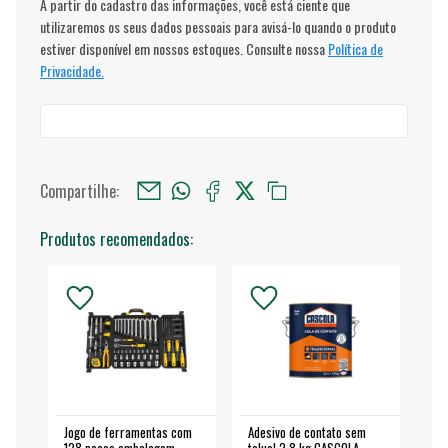
A partir do cadastro das informações, você está ciente que
utilizaremos os seus dados pessoais para avisá-lo quando o produto
estiver disponível em nossos estoques. Consulte nossa
Política de
Privacidade.
Compartilhe:
Produtos recomendados:
Jogo de ferramentas com
Adesivo de contato sem
Esm
128 peças embalagem
toluol 2,8 kg CASCOLA
4.