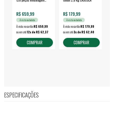
fechada - VONDER
EA
R$ 659,99
R$ 179,99
R$
À vista no boleto
À vista no boleto
À vista no cartão
R$ 659,99
À vista no cartão
R$ 179,99
À vi
ou em até
12x de R$ 62,37
ou em até
3x de R$ 62,40
ou 
COMPRAR
COMPRAR
ESPECIFICAÇÕES