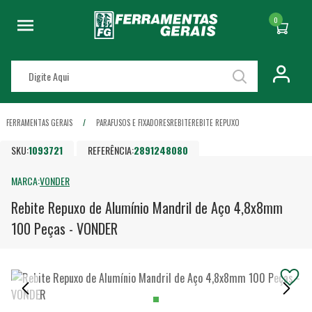
0
FERRAMENTAS GERAIS
PARAFUSOS E FIXADORES
REBITE
REBITE REPUXO
SKU:
1093721
REFERÊNCIA:
2891248080
MARCA:
VONDER
Rebite Repuxo de Alumínio Mandril de Aço 4,8x8mm
100 Peças - VONDER