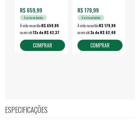
R$ 659,99
R$ 179,99
R$
À vista no boleto
À vista no boleto
À vista no cartão
R$ 659,99
À vista no cartão
R$ 179,99
À vi
ou em até
12x de R$ 62,37
ou em até
3x de R$ 62,40
ou 
COMPRAR
COMPRAR
ESPECIFICAÇÕES