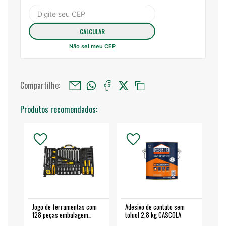
Não sei meu CEP
Compartilhe:
Produtos recomendados:
Jogo de ferramentas com
Adesivo de contato sem
Esm
128 peças embalagem
toluol 2,8 kg CASCOLA
4.
fechada - VONDER
EA