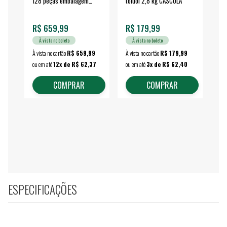
128 peças embalagem
toluol 2,8 kg CASCOLA
4.
fechada - VONDER
EA
R$ 659,99
R$ 179,99
R$
À vista no boleto
À vista no boleto
À vista no cartão
R$ 659,99
À vista no cartão
R$ 179,99
À vi
ou em até
12x de R$ 62,37
ou em até
3x de R$ 62,40
ou 
COMPRAR
COMPRAR
ESPECIFICAÇÕES