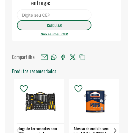
entrega:
Não sei meu CEP
Compartilhe:
Produtos recomendados:
Jogo de ferramentas com
Adesivo de contato sem
Esm