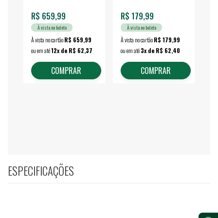
R$ 659,99
R$ 179,99
R$
À vista no boleto
À vista no boleto
À vista no cartão
R$ 659,99
À vista no cartão
R$ 179,99
À vi
ou em até
12x de R$ 62,37
ou em até
3x de R$ 62,40
ou 
COMPRAR
COMPRAR
ESPECIFICAÇÕES