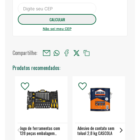
Não sei meu CEP
Compartilhe:
Produtos recomendados:
Jogo de ferramentas com
Adesivo de contato sem
Esm
128 peças embalagem
toluol 2,8 kg CASCOLA
4.
fechada - VONDER
EA